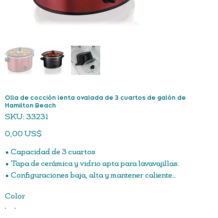
Olla de cocción lenta ovalada de 3 cuartos de galón de
Hamilton Beach
SKU
SKU:
33231
33231
Precio
0,00 US$
• Capacidad de 3 cuartos
• Tapa de cerámica y vidrio apta para lavavajillas.
• Configuraciones baja, alta y mantener caliente.
• Tamaño perfecto para pollo de 3 libras o asado de 2
Color
libras.
• Forma ovalada