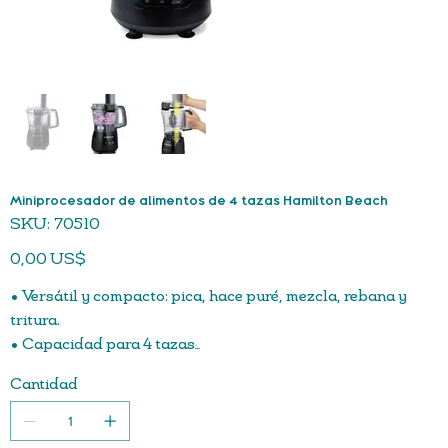
Miniprocesador de alimentos de 4 tazas Hamilton Beach
SKU
SKU:
70510
70510
Precio
0,00 US$
• Versátil y compacto: pica, hace puré, mezcla, rebana y
tritura.
• Capacidad para 4 tazas
• Fácil montaje apilable y a presión.
Cantidad
• El diseño único no requiere torsión ni bloqueo
complicados.
• Picar y hacer puré de alimentos, mezclar batidos, cortar y