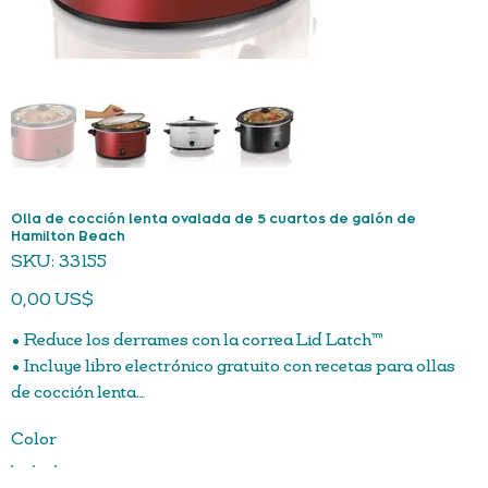
Olla de cocción lenta ovalada de 5 cuartos de galón de
Hamilton Beach
SKU
SKU:
33155
33155
Precio
0,00 US$
• Reduce los derrames con la correa Lid Latch™
• Incluye libro electrónico gratuito con recetas para ollas
de cocción lenta.
• La correa Lid Latch™ se ancla a la base para reducir los
Color
derrames desordenados
• Lleve 5 cuartos de galón de comida caliente a comidas