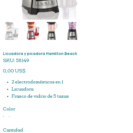
Licuadora y picadora Hamilton Beach
SKU
SKU:
58149
58149
Precio
0,00 US$
2 electrodomésticos en 1
Licuadora
Frasco de vidrio de 5 tazas
El revolucionario sistema Wave-Action® empuja
Color
continuamente la mezcla hacia las cuchillas para
obtener resultados uniformes en todo momento.
No más trozos de hielo
Cantidad
Potencia máxima de 700 vatios