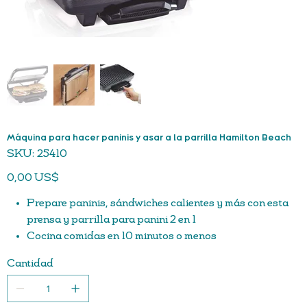
Máquina para hacer paninis y asar a la parrilla Hamilton Beach
SKU
SKU:
25410
25410
Precio
0,00 US$
Prepare paninis, sándwiches calientes y más con esta
prensa y parrilla para panini 2 en 1
Cocina comidas en 10 minutos o menos
Fácil limpieza con bandeja de goteo apta para
Cantidad
lavavajillas, placas antiadherentes y herramienta de
espátula/raspador incluida
Resultados con calidad de restaurante en casa por una