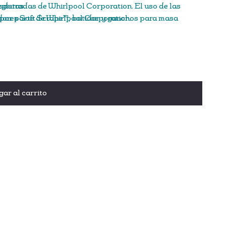
radas de Whirlpool Corporation. El uso de las
caduras.
 por parte de Whirlpool Corporation.
dores Soft Scrape™, batidor y ganchos para masa
mano derecha o izquierda
re a presión
l
tidores
ar al carrito