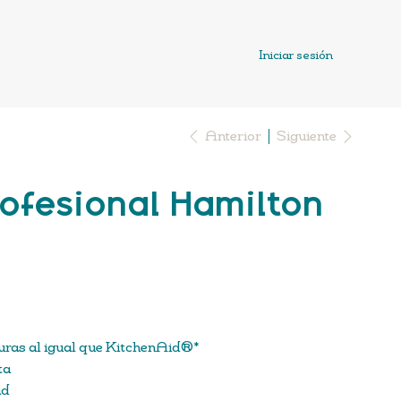
Iniciar sesión
Anterior
Siguiente
rofesional Hamilton
aduras al igual que KitchenAid®*
ta
ad