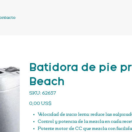
ontacto
Batidora de pie p
Beach
SKU
SKU:
62657
62657
Precio
0,00 US$
Velocidad de inicio lenta: reduce las salpic
Control y potencia de la mezcla en cada rece
Potente motor de CC que mezcla con facilid