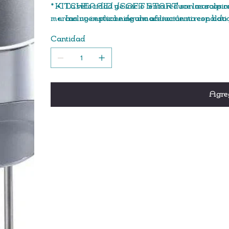
* KITCHENAID y SOFT START son marcas regist
La velocidad de inicio lenta reduce las salpi
marcas no implica ninguna afiliación ni respaldo
Incluye estuche de almacenamiento con bati
Cable giratorio bloqueable para uso con la 
Cantidad
Cómodo estuche de almacenamiento con cier
7 velocidades con QuickBurst™ en cada nive
El gatillo de liberación rápida elimina los ba
Garantía limitada de 5 años
Agreg