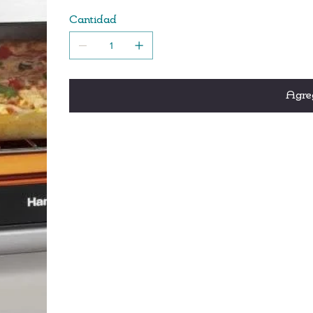
Temporizador de cocción de 30 minutos con
Cantidad
continuo.
La comodidad del segundo horno: ahorra tiemp
76 % menos de energía*
2 posiciones de rack
Pies antideslizantes
Agreg
Incluye rejilla para horno y bandeja para hor
Temperatura ajustable de 150 a 450ºF