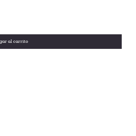
 apagado automático y configuración de funcionamiento
o y energía: recalienta un 26 % más rápido y utiliza un
ar al carrito
near.