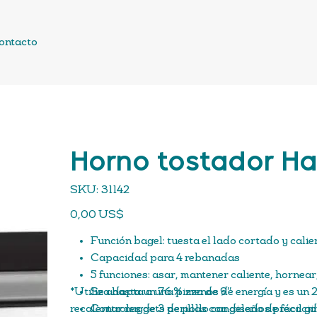
ontacto
Horno tostador H
SKU
SKU:
31142
31142
Precio
0,00 US$
Función bagel: tuesta el lado cortado y calie
Capacidad para 4 rebanadas
5 funciones: asar, mantener caliente, hornear
*Utiliza hasta un 76 % menos de energía y es un 
Se adapta a una pizza de 9″
recalentar nuggets de pollo congelados precocid
Controles de 3 perillas con diseño de fácil gi