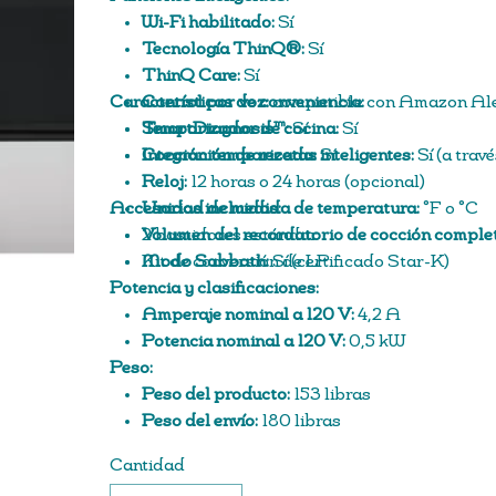
Wi-Fi habilitado:
Sí
Tecnología ThinQ®:
Sí
ThinQ Care:
Sí
Características de conveniencia:
Control por voz:
compatible con Amazon Ale
SmartDiagnosis™:
Temporizador de cocina:
Sí
Sí
Integración de recetas inteligentes:
Cocción temporizada:
Sí
Sí (a trav
Reloj:
12 horas o 24 horas (opcional)
Accesorios incluidos:
Unidad de medida de temperatura:
˚F o ˚C
Volumen del recordatorio de cocción complet
2 bastidores estándar
Modo Sabbath:
Kit de conversión de LP
Sí (certificado Star-K)
Potencia y clasificaciones:
Amperaje nominal a 120 V:
4,2 A
Potencia nominal a 120 V:
0,5 kW
Peso:
Peso del producto:
153 libras
Peso del envío:
180 libras
Cantidad