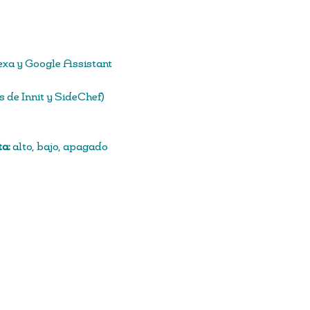
xa y Google Assistant
és de Innit y SideChef)
a:
alto, bajo, apagado