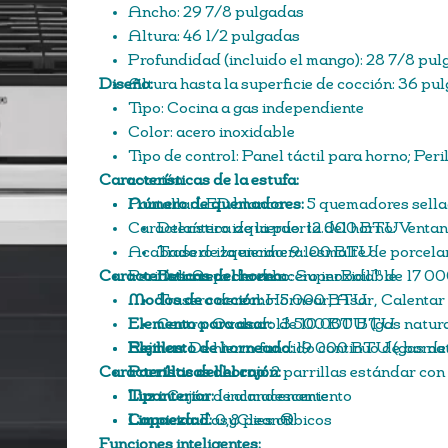
Ancho: 29 7/8 pulgadas
Altura: 46 1/2 pulgadas
Profundidad (incluido el mango): 28 7/8 pu
Diseño:
Altura hasta la superficie de cocción: 36 pu
Tipo: Cocina a gas independiente
Color: acero inoxidable
Tipo de control: Panel táctil para horno; Peri
Características de la estufa:
cocción
Pantalla: LED blanco
Número de quemadores:
5 quemadores sell
Característica de la puerta del horno: Vent
Delantero izquierdo: 12.000 BTU
Acabado de la encimera: esmalte de porcela
Trasero izquierdo: 9.100 BTU
Características del horno:
Perillas: Aspecto de acero inoxidable
Delantero derecho: SuperBoil™ de 17 
Modos de cocción:
Trasero derecho: 5.000 BTU
Hornear, Asar, Calentar
Elemento para asar:
Centro: Ovalado de 10.000 BTU
13 500 BTU (gas natura
Rejillas:
Elemento de horneado:
De hierro fundido continuo de borde
19 000 BTU (gas nat
Características del cajón:
Parrillas del horno:
2 parrillas estándar con
Luz interior:
Tipo:
Cajón de almacenamiento
1 incandescente
Limpieza:
Capacidad:
EasyClean®
0,8 pies cúbicos
Funciones inteligentes: