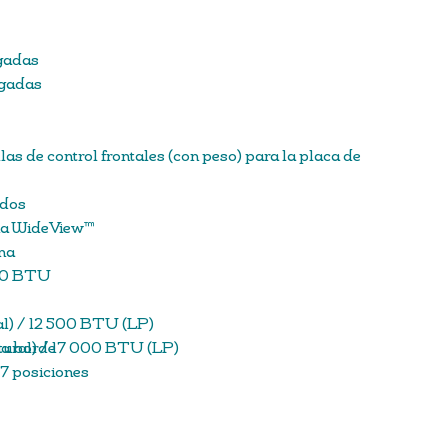
lgadas
lgadas
llas de control frontales (con peso) para la placa de
ados
ana WideView™
na
000 BTU
l) / 12 500 BTU (LP)
 a borde
ural) / 17 000 BTU (LP)
 7 posiciones