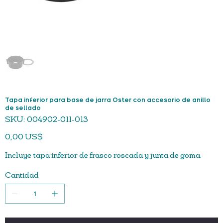
Tapa inferior para base de jarra Oster con accesorio de anillo
de sellado
SKU
SKU:
004902-011-013
004902-
011-
Precio
013
0,00 US$
Incluye tapa inferior de frasco roscada y junta de goma.
Cantidad