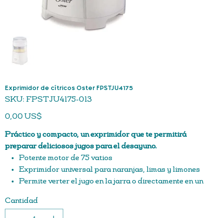
Exprimidor de cítricos Oster FPSTJU4175
SKU
SKU:
FPSTJU4175-013
FPSTJU4175-
013
Precio
0,00 US$
Práctico y compacto, un exprimidor que te permitirá
preparar deliciosos jugos para el desayuno.
Potente motor de 75 vatios
Exprimidor universal para naranjas, limas y limones
Permite verter el jugo en la jarra o directamente en un
vaso.
Cantidad
Mecanismo de arranque y parada automático
Jarra de 500 ml de fácil vertido para servir