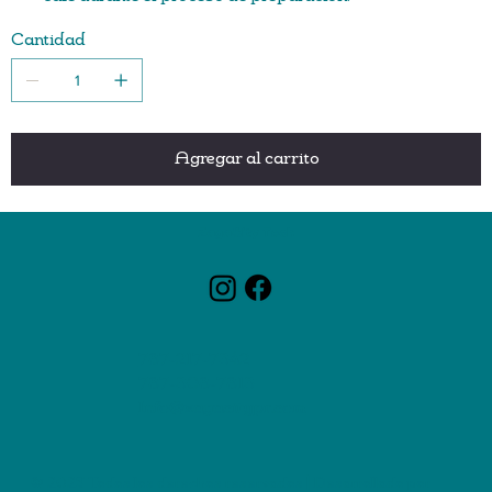
La luz indicadora le permite saber si la cafetera está
Cantidad
encendida o apagada.
La cesta extraíble facilita el llenado y la limpieza.
Las ventanas dobles muestran cuánta agua hay en el
tanque para un llenado preciso
El área de almacenamiento conveniente almacena de
Agregar al carrito
forma segura el cable de alimentación
Incluye filtro permanente para mayor comodidad.
1000 vatios de potencia
ZagaCity Tech
787-217-7342
787-308-7813
Info@zagacitypr.com
© 2025 Todos los derechos reservados | Desarrollado por