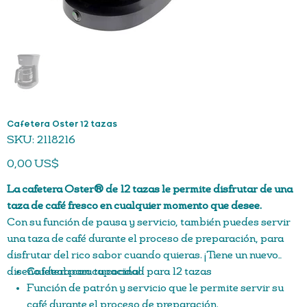
Cafetera Oster 12 tazas
SKU
SKU:
2118216
2118216
Precio
0,00 US$
La cafetera Oster® de 12 tazas le permite disfrutar de una
taza de café fresco en cualquier momento que desee.
Con su función de pausa y servicio, también puedes servir
una taza de café durante el proceso de preparación, para
disfrutar del rico sabor cuando quieras. ¡Tiene un nuevo
diseño ideal para tu cocina!
Cafetera con capacidad para 12 tazas
Función de patrón y servicio que le permite servir su
café durante el proceso de preparación.