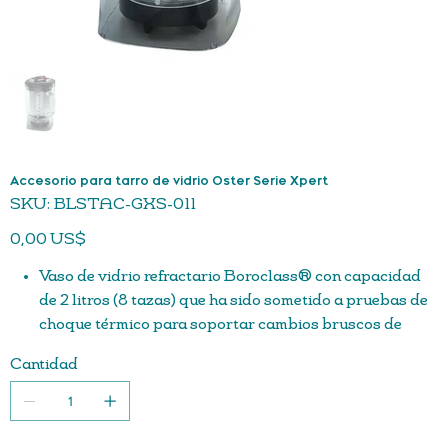
Accesorio para tarro de vidrio Oster Serie Xpert
SKU
SKU:
BLSTAC-GXS-011
BLSTAC-
GXS-
Precio
011
0,00 US$
Vaso de vidrio refractario Boroclass® con capacidad
de 2 litros (8 tazas) que ha sido sometido a pruebas de
choque térmico para soportar cambios bruscos de
temperatura.
Cantidad
Vaso de precipitados de vidrio refractario Boroclas®
con capacidad de 2 L (8 tazas)
Termo resistente que aguanta cambios bruscos de
temperatura.