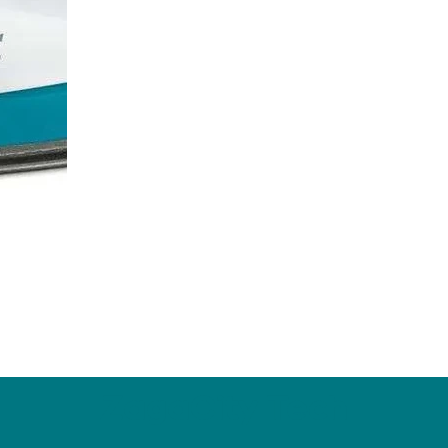
ZagaCity Tech