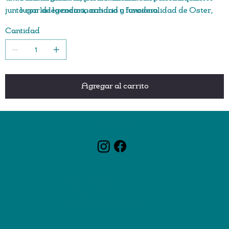
junto con la legendaria calidad y funcionalidad de Oster,
lugar de la cocina, armario o lavadero.
para un acabado perfecto.
Fácil de manejar, ya que es un 35% más ligera que otras
Cantidad
planchas de vapor tradicionales (GCSBCL-317)
Suela antiadherente que ayuda a un mejor
deslizamiento.
Tanque de agua de 160 ml
Ofrece vapor continuo.
Agregar al carrito
ZagaCity Tech
787-217-7342
787-308-7813
Info@zagacitypr.com