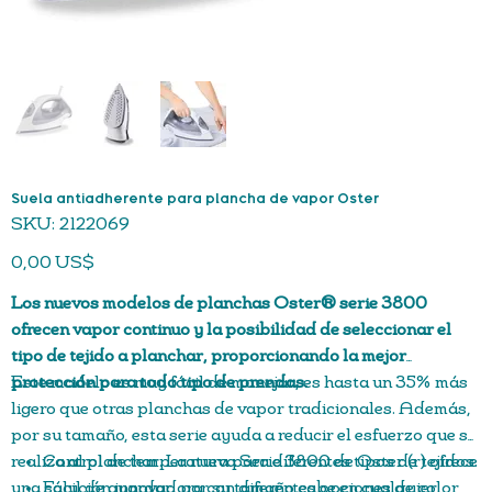
Suela antiadherente para plancha de vapor Oster
SKU
SKU:
2122069
2122069
Precio
0,00 US$
Los nuevos modelos de planchas Oster® serie 3800
ofrecen vapor continuo y la posibilidad de seleccionar el
tipo de tejido a planchar, proporcionando la mejor
protección para todo tipo de prendas.
Este modelo es muy fácil de manejar, es hasta un 35% más
ligero que otras planchas de vapor tradicionales. Además,
por su tamaño, esta serie ayuda a reducir el esfuerzo que se
realiza al planchar. La nueva Serie 3800 de Oster (r) ofrece
Control de temperatura para diferentes tipos de tejidos.
una solución innovadora con diferentes opciones de color
Fácil de guardar, por su tamaño cabe en cualquier