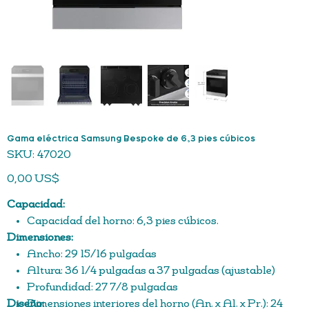
Gama eléctrica Samsung Bespoke de 6,3 pies cúbicos
SKU
SKU:
47020
47020
Precio
0,00 US$
Capacidad:
Capacidad del horno: 6,3 pies cúbicos.
Dimensiones:
Ancho: 29 15/16 pulgadas
Altura: 36 1/4 pulgadas a 37 pulgadas (ajustable)
Profundidad: 27 7/8 pulgadas
Diseño:
Dimensiones interiores del horno (An. x Al. x Pr.): 24