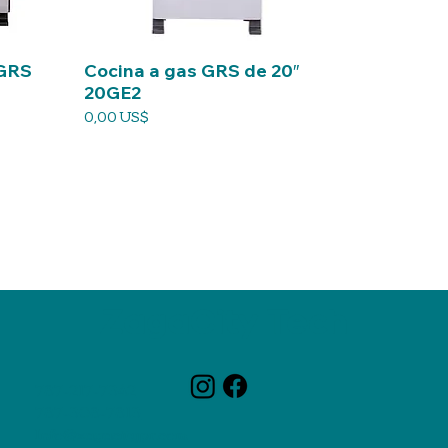
 GRS
Cocina a gas GRS de 20″
20GE2
Precio
0,00 US$
ZagaCity Tech
787-217-7342
787-308-7813
Info@zagacitypr.com