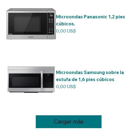
Microondas Panasonic 1,2 pies
cúbicos.
Precio
0,00 US$
Microondas Samsung sobre la
estufa de 1,6 pies cúbicos
Precio
0,00 US$
Cargar más