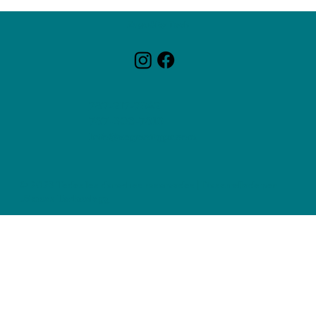
ZagaCity Tech
787-217-7342
787-308-7813
Info@zagacitypr.com
© 2025 Todos los derechos reservados | Desarrollado por
JSantos Technology