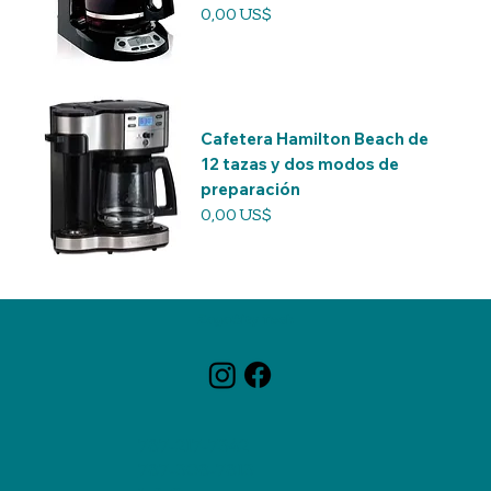
Precio
0,00 US$
Cafetera Hamilton Beach de
12 tazas y dos modos de
preparación
Precio
0,00 US$
ZagaCity Tech
787-217-7342
787-308-7813