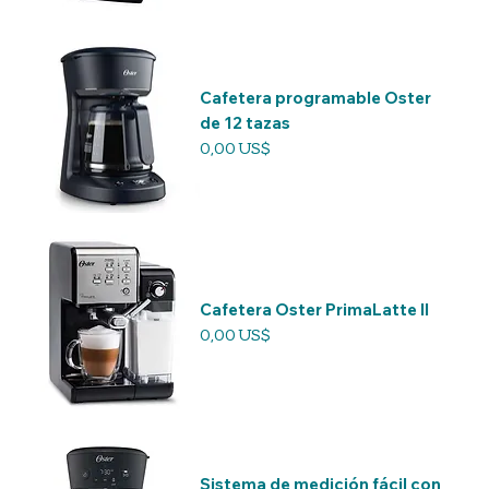
Cafetera programable Oster
de 12 tazas
Precio
0,00 US$
Cafetera Oster PrimaLatte II
Precio
0,00 US$
Sistema de medición fácil con